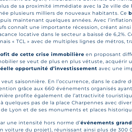
plus de sa proximité immédiate avec la 2e ville de 
née plusieurs milliers de nouveaux habitants. Ce
b
puis maintenant quelques années. Avec l’inflation
s connaît une importante récession, créant ains
acance locative dans le secteur a baissé de 6,2%.
C
ais « TCL » avec de multiples lignes de métros, t
rofit de cette crise immobilière
en proposant dif
mobilier se veut de plus en plus vétuste, acquérir
réelle opportunité d’investissement
avec une imp
e veut saisonnière. En l’occurrence, dans le cadre 
ttention grâce aux 660 événements organisés ayant r
dernière profite également de l’attractivité touristi
 à quelques pas de la place Charpennes avec diver
s de Lyon et de ses monuments et places historique
par une intensité hors norme d’
événements grand
oiture du projet), réunissant ainsi plus de 300 0