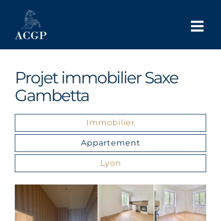
Passer
au
contenu
Projet immobilier Saxe
Gambetta
Immobilier
Appartement
Lyon